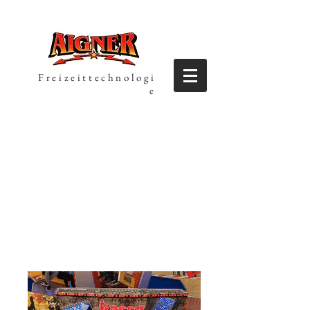
Freizeittechnologi
e